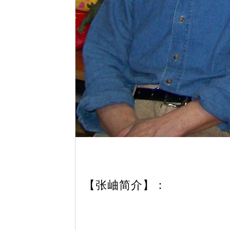
【张岫简介】：