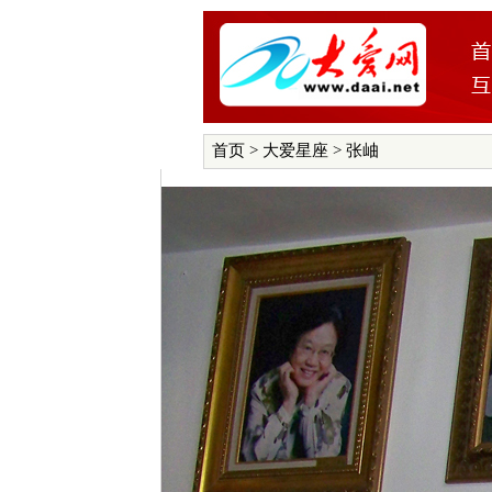
首页
>
大爱星座
> 张岫