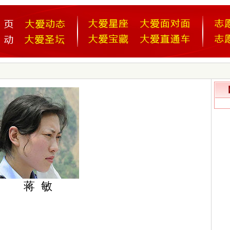
【
蒋 敏