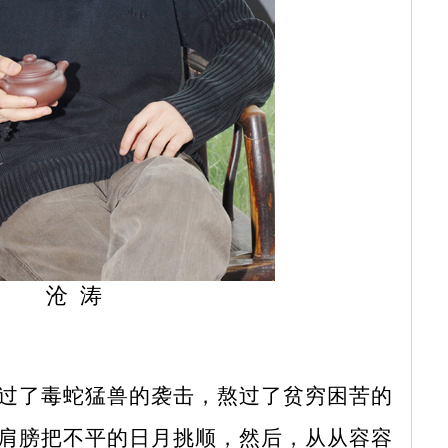
沧 涛
过了毒蛇猛兽的袭击，熬过了贫穷困苦的
肩膀把不平的日月挑顺，然后，从从容容