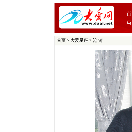
首页
>
大爱星座
> 沧 涛