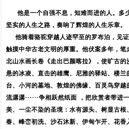
他是一个自强不息，知难而进的人。多
坚实的人生之路，奏响了辉煌的人生乐章。
他骑着骆驼穿越人迹罕至的罗布泊，见
触摸中华古老文明的厚重。他伏案多年，笔走
北山水画长卷《走出巴颜喀拉》，使旷古的
悬的冰凌、直击的雄鹰、尼雅的驿站、楼兰
台、小河的墓地、敦煌的佛缘、百灵鸟穿越
流潺潺······争相跃然纸面 ，把欣赏者带
美、一尘不染的圣境：水有源头、树显古根
春、峰峦初洗、沙石沐新、伊甸乍开、花香