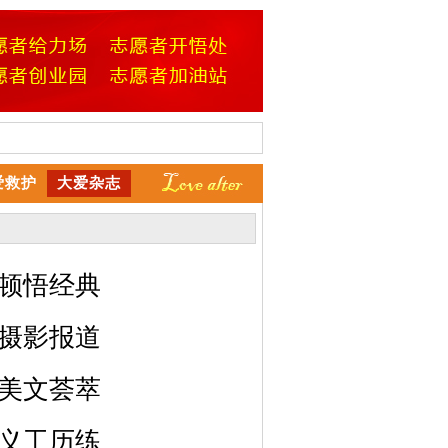
爱救护
大爱杂志
顿悟经典
摄影报道
美文荟萃
义工历练