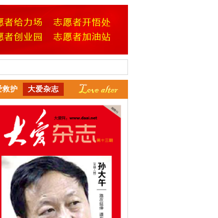
爱救护
大爱杂志