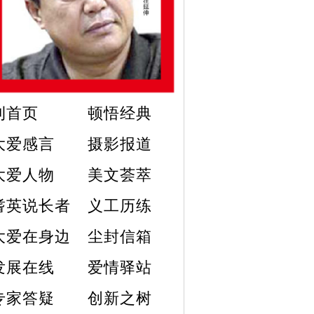
刊首页
顿悟经典
大爱感言
摄影报道
大爱人物
美文荟萃
耆英说长者
义工历练
大爱在身边
尘封信箱
发展在线
爱情驿站
专家答疑
创新之树